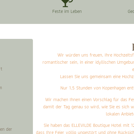
Feste im Leben
Ge
Wir würden uns freuen, Ihre Hochzeitsf
romantischer sein, in einer idyllischen Umgebu
rt
Lassen Sie uns gemeinsam eine Hochzei
n
m
Nur 1,5 Stunden von Kopenhagen entfe
Wir machen Ihnen einen Vorschlag für das Fes
damit der Tag genau so wird, wie Sie es sich 
lokalen Anbiet
Sie haben das ELLEVILDE Boutique Hotel mit 1
en der
dass Ihre Feier völlig ungestört und ohne Rücksi