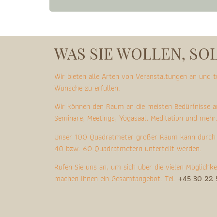
WAS SIE WOLLEN, SO
Wir bieten alle Arten von Veranstaltungen an und t
Wünsche zu erfüllen.
Wir können den Raum an die meisten Bedürfnisse a
Seminare, Meetings, Yogasaal, Meditation und mehr
Unser 100 Quadratmeter großer Raum kann durch e
40 bzw. 60 Quadratmetern unterteilt werden.
Rufen Sie uns an, um sich über die vielen Möglichke
machen Ihnen ein Gesamtangebot. Tel:
+45 30 22 