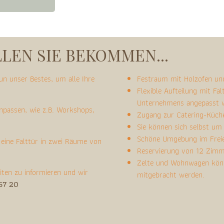
LLEN SIE BEKOMMEN...
un unser Bestes, um alle Ihre
Festraum mit Holzofen und
Flexible Aufteilung mit Fa
Unternehmens angepasst 
npassen, wie z.B. Workshops,
Zugang zur Catering-Küch
.
Sie können sich selbst um
Schöne Umgebung im Frei
ine Falttür in zwei Räume von
Reservierung von 12 Zimm
Zelte und Wohnwagen kön
iten zu informieren und wir
mitgebracht werden.
57 20