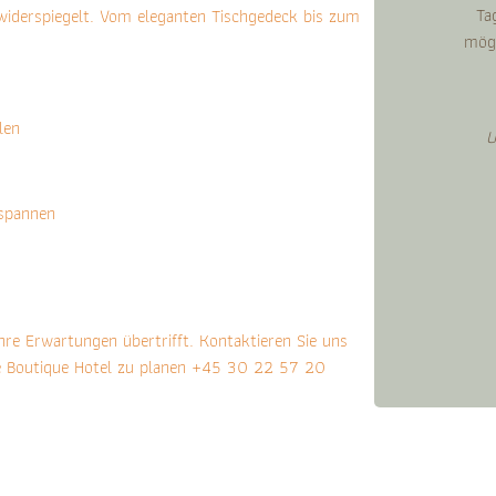
Ta
e widerspiegelt. Vom eleganten Tischgedeck bis zum
mögl
.
len
U
spannen
hre Erwartungen übertrifft. Kontaktieren Sie uns
de Boutique Hotel zu planen +45 30 22 57 20