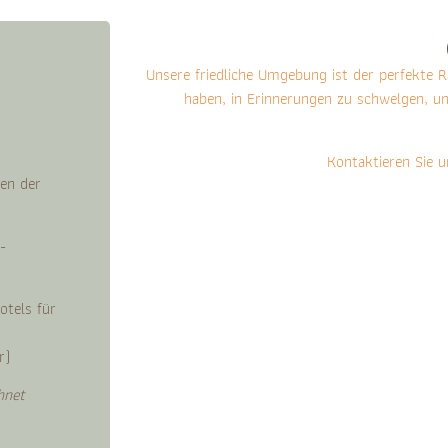
Unsere friedliche Umgebung ist der perfekte 
haben, in Erinnerungen zu schwelgen, un
Kontaktieren Sie u
en der
-
otels für
r)
hnet