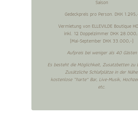
Saison
Gedeckpreis pro Person. DKK 1.295,
Vermietung von ELLEVILDE Boutique H
inkl. 12 Doppelzimmer DKK 28.000,
(Mai-September DKK 33.000,-)
Aufpreis bei weniger als 40 Gästen
Es besteht die Möglichkeit, Zusatzbetten zu b
Zusätzliche Schlafplätze in der Nähe
kostenlose „harte“ Bar,
Live-Musik, Hochzei
etc.