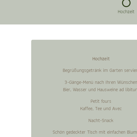
Hochzeit
Hochzeit
Begrüßungsgetränk im Garten servie
3-Gänge-Menü nach Ihren Wünsche
Bier, Wasser und Hausweine ad libitu
Petit fours
Kaffee, Tee und Avec
Nacht-Snack
Schön gedeckter Tisch mit einfachen Blum