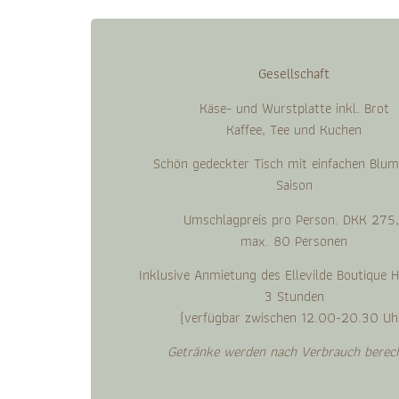
Gesellschaft
Käse- und Wurstplatte inkl. Brot
Kaffee, Tee und Kuchen
Schön gedeckter Tisch mit einfachen Blum
Saison
Umschlagpreis pro Person. DKK 275,
max. 80 Personen
Inklusive Anmietung des Ellevilde Boutique H
3 Stunden
(verfügbar zwischen 12.00-20.30 Uh
Getränke werden nach Verbrauch berec