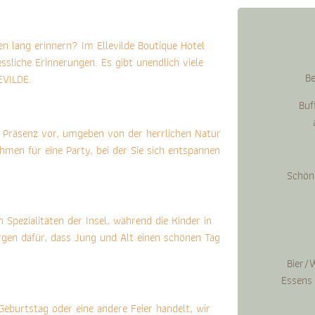
ben lang erinnern? Im Ellevilde Boutique Hotel
sliche Erinnerungen. Es gibt unendlich viele
Be
EVILDE.
Buf
nd Präsenz vor, umgeben von der herrlichen Natur
en für eine Party, bei der Sie sich entspannen
Schön
 Spezialitäten der Insel, während die Kinder in
rgen dafür, dass Jung und Alt einen schönen Tag
Bier/
Essens
Geburtstag oder eine andere Feier handelt, wir