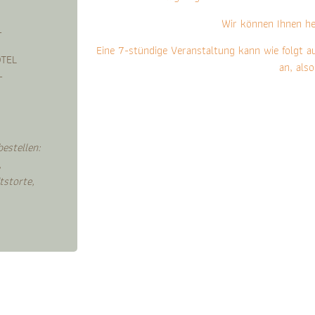
Wir können Ihnen hel
-
Eine 7-stündige Veranstaltung kann wie folgt 
OTEL
an, als
-
estellen:
,
tstorte,