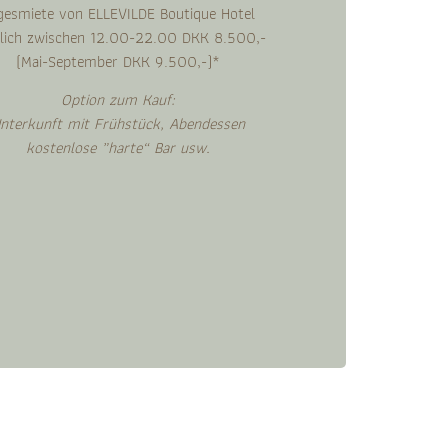
gesmiete von ELLEVILDE Boutique Hotel
ich zwischen 12.00-22.00 DKK 8.500,-
(Mai-September DKK 9.500,-)*
Option zum Kauf:
nterkunft mit Frühstück, Abendessen
kostenlose „harte“ Bar usw.