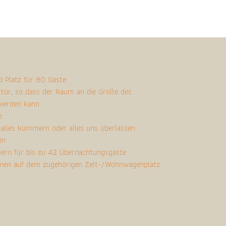
 Platz für 80 Gäste
lttür, so dass der Raum an die Größe des
werden kann
e
 alles kümmern oder alles uns überlassen
en
ern für bis zu 42 Übernachtungsgäste
nen auf dem zugehörigen Zelt-/Wohnwagenplatz