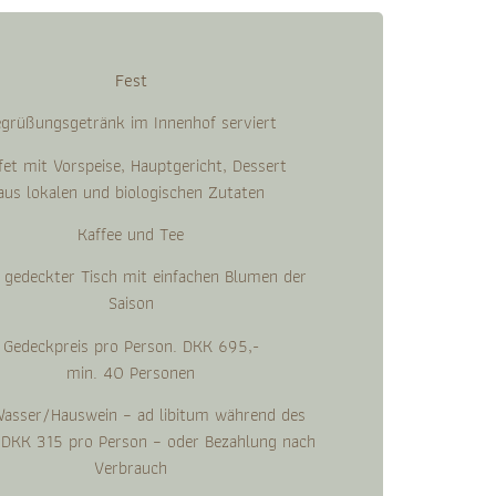
Fest
grüßungsgetränk im Innenhof serviert
fet mit Vorspeise, Hauptgericht, Dessert
aus lokalen und biologischen Zutaten
Kaffee und Tee
 gedeckter Tisch mit einfachen Blumen der
Saison
Gedeckpreis pro Person. DKK 695,-
min. 40 Personen
Wasser/Hauswein – ad libitum während des
 DKK 315 pro Person – oder Bezahlung nach
Verbrauch