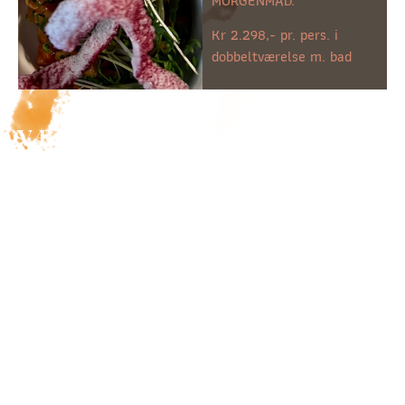
MORGENMAD.
Kr 2.298,- pr. pers. i
dobbeltværelse m. bad
VÆRELSER
SELSKABER
KØKKEN
&
MØDER