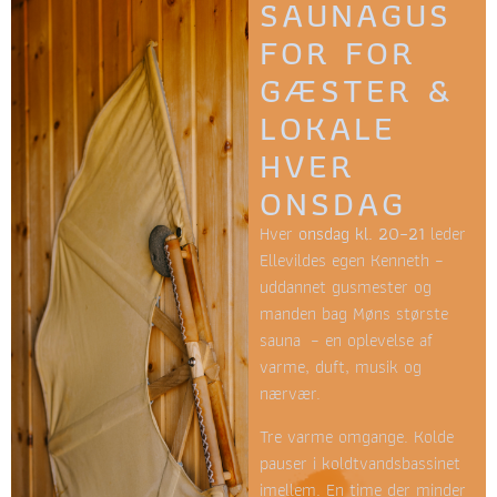
SAUNAGUS
FOR FOR
GÆSTER &
LOKALE
HVER
ONSDAG​
Hver
onsdag kl. 20–21
leder
Ellevildes egen Kenneth –
uddannet gusmester og
manden bag Møns største
sauna – en oplevelse af
varme, duft, musik og
nærvær.
Tre varme omgange. Kolde
pauser i koldtvandsbassinet
imellem. En time der minder