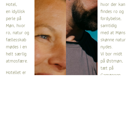
Hotel,
hvor der kan
en idyllisk
findes ro og
perle på
fordybelse,
Møn, hvor
samtidig
ro, natur og
med at Møns
fællesskab
skønne natur
mødes i en
nydes.
helt særlig
Vi bor midt
atmosfære.
på Østmøn,
tæt på
Hotellet er
Camønoen,
nyrenoveret i
golfbanen,
nordisk,
Møns Klint
idyllisk stil,
og Stege, for
der skaber
blot at
rammerne
nævne nogle
for en unik
af øens
oplevelse,
mange
hvor Du som
seværdigheder.