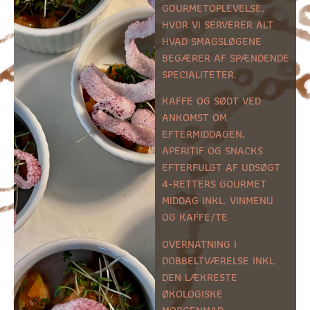
GOURMETOPLEVELSE,
HVOR VI SERVERER ALT
HVAD SMAGSLØGENE
BEGÆRER AF SPÆNDENDE
SPECIALITETER.
KAFFE OG SØDT VED
ANKOMST OM
EFTERMIDDAGEN,
APERITIF OG SNACKS
EFTERFULGT AF UDSØGT
4-RETTERS GOURMET
MIDDAG INKL. VINMENU
OG KAFFE/TE
OVERNATNING I
DOBBELTVÆRELSE INKL.
DEN LÆKRESTE
ØKOLOGISKE