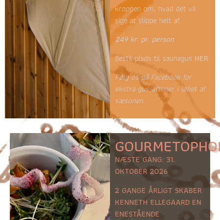
kroppen om, hvad det vil
sige at slippe helt af.
249 kr. pr. person
Bestil plads til saunagus
HER
Følg os på Facebook for
ekstra gus-aftener i løbet af
sæsonen.
GOURMETOPHO
NÆSTE GANG: 31.
OKTOBER 2026
2 GANGE ÅRLIGT SKABER
KENNETH ELLEGAARD EN
ENESTÅENDE